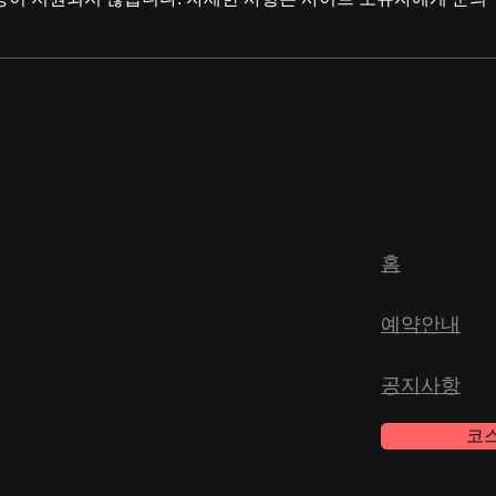
(예약시간 24시간입니다 미리 예
료 
약하셔서 시간 및 만남장소를 남겨
시 
주시고 예약신청이 다된 상태에서
합니
만남을 가지시면 됩니다. 감사합니
다^^
홈
예약안내
공지사항
코