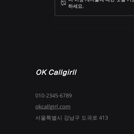
에 의하여 19세 미만의 청소년은
하세요.
이용할수 없습니다 많은 회원분들
협조 부탁드립니다
OK Callgirll
010-2345-6789
okcallgirl.com
서울특별시 강남구 도곡로 413