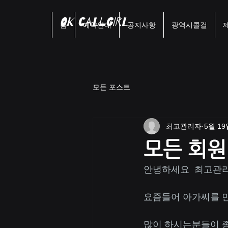
OK Callgirl
홈
예약안내
공지사항
광역시콜걸
모든 포스트
최고관리자
5월 19
모든 회원
안녕하세요  최고관리자
요즘들어 아가씨를 
많이 하시는분들이 종종